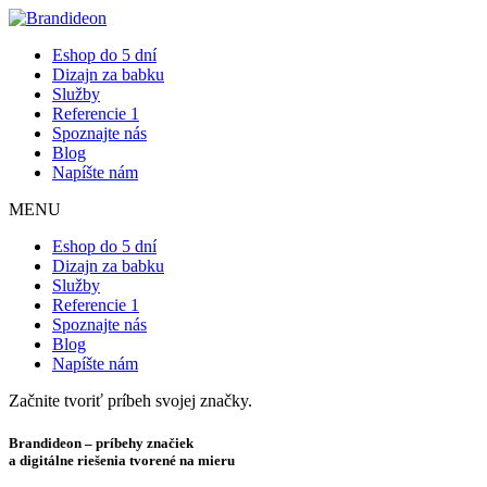
Eshop do 5 dní
Dizajn za babku
Služby
Referencie
1
Spoznajte nás
Blog
Napíšte nám
MENU
Eshop do 5 dní
Dizajn za babku
Služby
Referencie
1
Spoznajte nás
Blog
Napíšte nám
Začnite tvoriť príbeh svojej značky.
Brandideon – príbehy značiek
a digitálne riešenia tvorené
na mieru