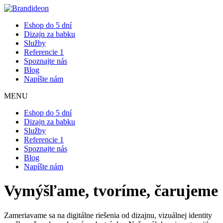
Eshop do 5 dní
Dizajn za babku
Služby
Referencie
1
Spoznajte nás
Blog
Napíšte nám
MENU
Eshop do 5 dní
Dizajn za babku
Služby
Referencie
1
Spoznajte nás
Blog
Napíšte nám
Vymýšľame, tvoríme, čarujeme
Zameriavame sa na digitálne riešenia od dizajnu, vizuálnej identity