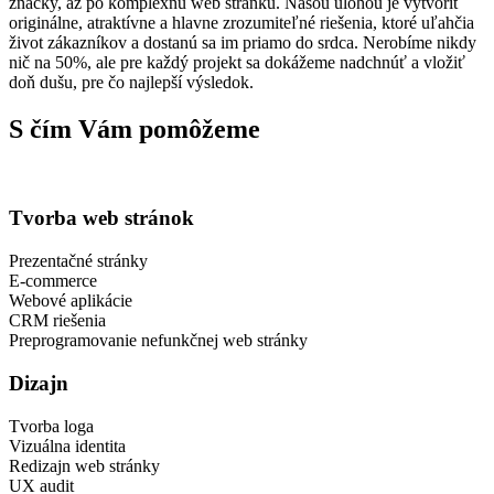
značky, až po komplexnú web stránku. Našou úlohou je vytvoriť
originálne, atraktívne a hlavne zrozumiteľné riešenia, ktoré uľahčia
život zákazníkov a dostanú sa im priamo do srdca. Nerobíme nikdy
nič na 50%, ale pre každý projekt sa dokážeme nadchnúť a vložiť
doň dušu, pre čo najlepší výsledok.
S čím Vám pomôžeme
Tvorba web stránok
Prezentačné stránky
E-commerce
Webové aplikácie
CRM riešenia
Preprogramovanie nefunkčnej web stránky
Dizajn
Tvorba loga
Vizuálna identita
Redizajn web stránky
UX audit